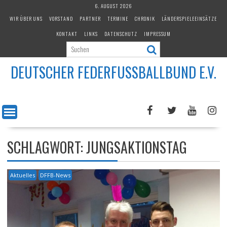
Skip
6. AUGUST 2026
to
WIR ÜBER UNS
VORSTAND
PARTNER
TERMINE
CHRONIK
LÄNDERSPIELEEINSÄTZE
content
KONTAKT
LINKS
DATENSCHUTZ
IMPRESSUM
DEUTSCHER FEDERFUSSBALLBUND E.V.
SCHLAGWORT:
JUNGSAKTIONSTAG
Aktuelles
DFFB-News