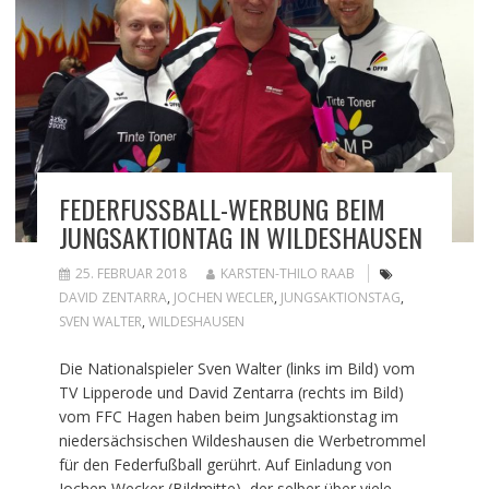
FEDERFUSSBALL-WERBUNG BEIM J
UNGSAKTIONTAG IN WILDESHAUSEN
25. FEBRUAR 2018
KARSTEN-THILO RAAB
DAVID ZENTARRA
,
JOCHEN WECLER
,
JUNGSAKTIONSTAG
,
SVEN WALTER
,
WILDESHAUSEN
Die Nationalspieler Sven Walter (links im Bild) vom
TV Lipperode und David Zentarra (rechts im Bild)
vom FFC Hagen haben beim Jungsaktionstag im
niedersächsischen Wildeshausen die Werbetrommel
für den Federfußball gerührt. Auf Einladung von
Jochen Wecker (Bildmitte), der selber über viele