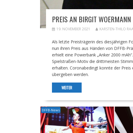
PREIS AN BIRGIT WOERMANN
19. NOVEMBER 2021
KARSTEN-THILO RA
Als letzte Preisträgerin des diesjährige
nun ihren Preis aus Händen von DFFB-Prä
erhielt eine Powerbank „Anker 2000 mAh“. 
Spielstraßen-Motiv die drittmeisten Stim
erhalten. Coronabedingt konnte der Prei
übergeben werden.
WEITER
DFFB-News