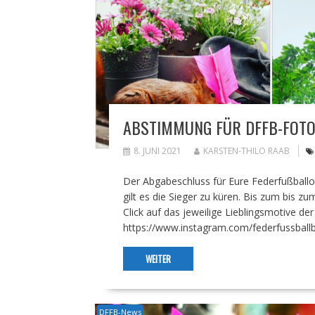
ABSTIMMUNG FÜR DFFB-FOT
8. JUNI 2021
KARSTEN-THILO RAAB
Der Abgabeschluss für Eure Federfußball
gilt es die Sieger zu küren. Bis zum bis zu
Click auf das jeweilige Lieblingsmotive d
https://www.instagram.com/federfussbal
WEITER
DFFB-News