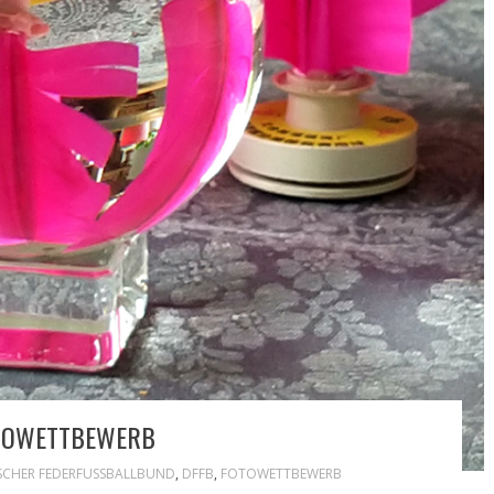
OTOWETTBEWERB
CHER FEDERFUSSBALLBUND
,
DFFB
,
FOTOWETTBEWERB