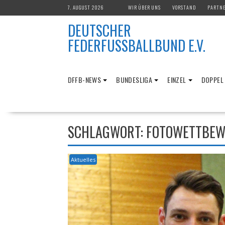
Skip
7. AUGUST 2026
WIR ÜBER UNS
VORSTAND
PARTN
to
DEUTSCHER
content
FEDERFUSSBALLBUND E.V.
DFFB-NEWS
BUNDESLIGA
EINZEL
DOPPEL
SCHLAGWORT:
FOTOWETTBEW
Aktuelles