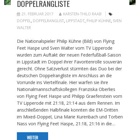
DOPPELRANGLISTE
21. FEBRUAR 2017
KARSTEN-THILO RAAB
DOPPEL
,
DOPPELRANGLIST
,
LIPPSTADT
,
PHILIP KÜHNE
,
SVEN
WALTER
Die Nationalspieler Philip Kühne (Bild) von Flying
Feet Haspe und Sven Walter vom TV Lipperode
wurden zum Auftakt der neuen Federfußball-Saison
in Lippstadt im Doppel ihrer Favoritenrolle souverän
gerecht. Ohne Satzverlust stürmten das Duo bei der
deutschen Doppelrangliste im Anschluss an die
Vorrunde ins Viertelfinale. Hier warfen sie ihre
Nationalmannschaftskollegen Franziska Oberlies
von Flying Feet Haspe und Philipp Graefenstein vom
TV Lipperode mit 21:18, 21:14 aus dem Rennen. Im
anschließenden Halbfinale konnten die EM-Dritten
im Mixed-Doppel, Lina Marie Kurenbach und Torben
Nass von Flying Feet Haspe, 21:18, 21:16 in die…
WEITER