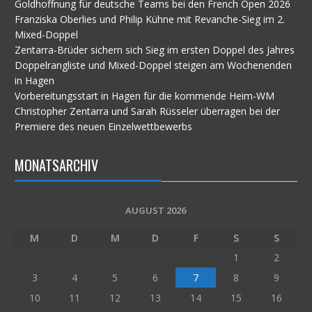
Goldhoffnung für deutsche Teams bei den French Open 2026
Franziska Oberlies und Philip Kühne mit Revanche-Sieg im 2.
Mixed-Doppel
Zentarra-Brüder sichern sich Sieg im ersten Doppel des Jahres
Doppelrangliste und Mixed-Doppel steigen am Wochenenden
in Hagen
Vorbereitungsstart in Hagen für die kommende Heim-WM
Christopher Zentarra und Sarah Rüsseler überragen bei der
Premiere des neuen Einzelwettbewerbs
MONATSARCHIV
AUGUST 2026
M
D
M
D
F
S
S
1
2
3
4
5
6
7
8
9
10
11
12
13
14
15
16