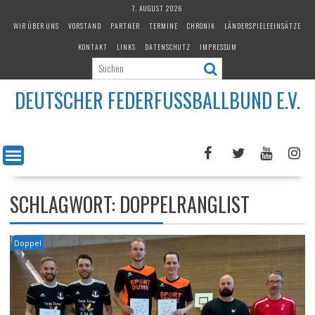
Skip
7. AUGUST 2026
to
WIR ÜBER UNS
VORSTAND
PARTNER
TERMINE
CHRONIK
LÄNDERSPIELEEINSÄTZE
content
KONTAKT
LINKS
DATENSCHUTZ
IMPRESSUM
DEUTSCHER FEDERFUSSBALLBUND E.V.
SCHLAGWORT:
DOPPELRANGLIST
Doppel