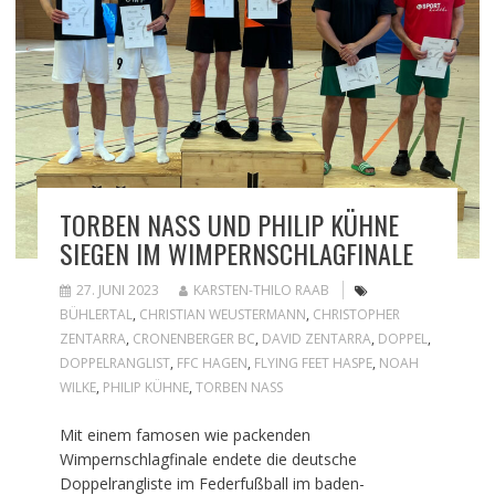
TORBEN NASS UND PHILIP KÜHNE
SIEGEN IM WIMPERNSCHLAGFINALE
27. JUNI 2023
KARSTEN-THILO RAAB
BÜHLERTAL
,
CHRISTIAN WEUSTERMANN
,
CHRISTOPHER
ZENTARRA
,
CRONENBERGER BC
,
DAVID ZENTARRA
,
DOPPEL
,
DOPPELRANGLIST
,
FFC HAGEN
,
FLYING FEET HASPE
,
NOAH
WILKE
,
PHILIP KÜHNE
,
TORBEN NASS
Mit einem famosen wie packenden
Wimpernschlagfinale endete die deutsche
Doppelrangliste im Federfußball im baden-