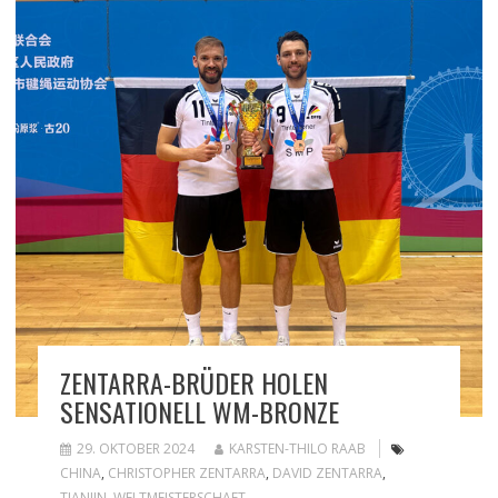
ZENTARRA-BRÜDER HOLEN
SENSATIONELL WM-BRONZE
29. OKTOBER 2024
KARSTEN-THILO RAAB
CHINA
,
CHRISTOPHER ZENTARRA
,
DAVID ZENTARRA
,
TIANJIN
,
WELTMEISTERSCHAFT