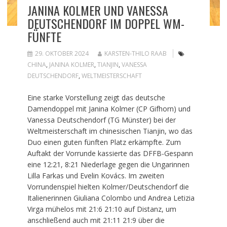
JANINA KOLMER UND VANESSA
DEUTSCHENDORF IM DOPPEL WM-
FÜNFTE
29. OKTOBER 2024
KARSTEN-THILO RAAB
CHINA
,
JANINA KOLMER
,
TIANJIN
,
VANESSA
DEUTSCHENDORF
,
WELTMEISTERSCHAFT
Eine starke Vorstellung zeigt das deutsche
Damendoppel mit Janina Kolmer (CP Gifhorn) und
Vanessa Deutschendorf (TG Münster) bei der
Weltmeisterschaft im chinesischen Tianjin, wo das
Duo einen guten fünften Platz erkämpfte. Zum
Auftakt der Vorrunde kassierte das DFFB-Gespann
eine 12:21, 8:21 Niederlage gegen die Ungarinnen
Lilla Farkas und Evelin Kovács. Im zweiten
Vorrundenspiel hielten Kolmer/Deutschendorf die
Italienerinnen Giuliana Colombo und Andrea Letizia
Virga mühelos mit 21:6 21:10 auf Distanz, um
anschließend auch mit 21:11 21:9 über die