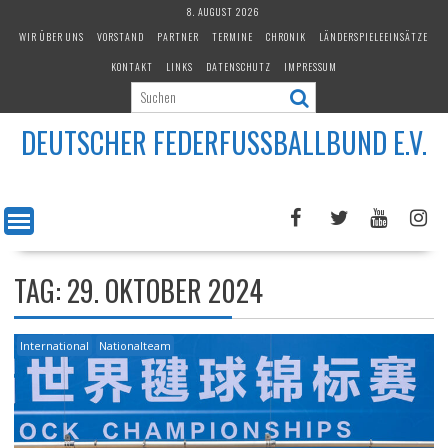
Skip
8. AUGUST 2026
to
WIR ÜBER UNS
VORSTAND
PARTNER
TERMINE
CHRONIK
LÄNDERSPIELEEINSÄTZE
content
KONTAKT
LINKS
DATENSCHUTZ
IMPRESSUM
DEUTSCHER FEDERFUSSBALLBUND E.V.
TAG:
29. OKTOBER 2024
International
Nationalteam