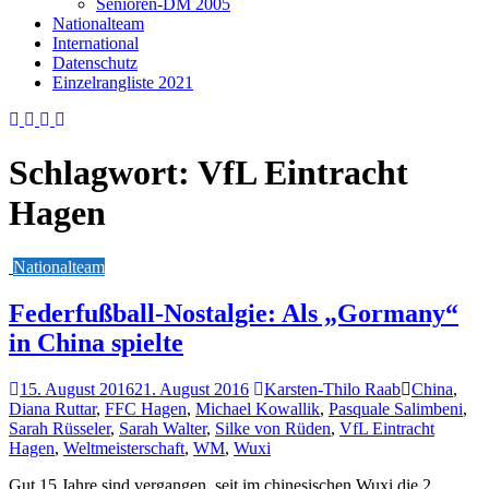
Senioren-DM 2005
Nationalteam
International
Datenschutz
Einzelrangliste 2021
Schlagwort:
VfL Eintracht
Hagen
Nationalteam
Federfußball-Nostalgie: Als „Gormany“
in China spielte
15. August 2016
21. August 2016
Karsten-Thilo Raab
China
,
Diana Ruttar
,
FFC Hagen
,
Michael Kowallik
,
Pasquale Salimbeni
,
Sarah Rüsseler
,
Sarah Walter
,
Silke von Rüden
,
VfL Eintracht
Hagen
,
Weltmeisterschaft
,
WM
,
Wuxi
Gut 15 Jahre sind vergangen, seit im chinesischen Wuxi die 2.