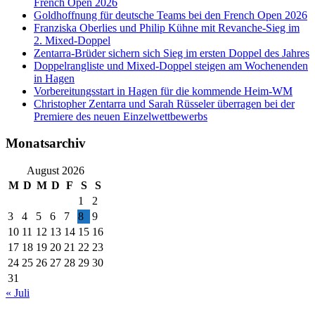
French Open 2026
Goldhoffnung für deutsche Teams bei den French Open 2026
Franziska Oberlies und Philip Kühne mit Revanche-Sieg im
2. Mixed-Doppel
Zentarra-Brüder sichern sich Sieg im ersten Doppel des Jahres
Doppelrangliste und Mixed-Doppel steigen am Wochenenden
in Hagen
Vorbereitungsstart in Hagen für die kommende Heim-WM
Christopher Zentarra und Sarah Rüsseler überragen bei der
Premiere des neuen Einzelwettbewerbs
Monatsarchiv
August 2026
M
D
M
D
F
S
S
1
2
3
4
5
6
7
8
9
10
11
12
13
14
15
16
17
18
19
20
21
22
23
24
25
26
27
28
29
30
31
« Juli