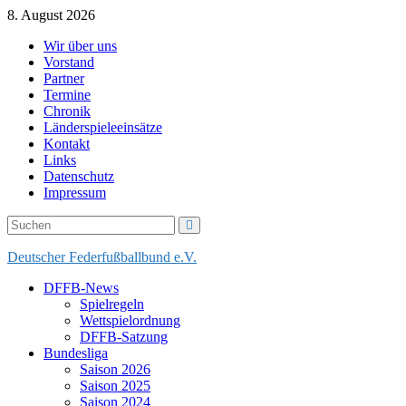
Skip
8. August 2026
to
Wir über uns
content
Vorstand
Partner
Termine
Chronik
Länderspieleeinsätze
Kontakt
Links
Datenschutz
Impressum
Deutscher Federfußballbund e.V.
DFFB-News
Spielregeln
Wettspielordnung
DFFB-Satzung
Bundesliga
Saison 2026
Saison 2025
Saison 2024