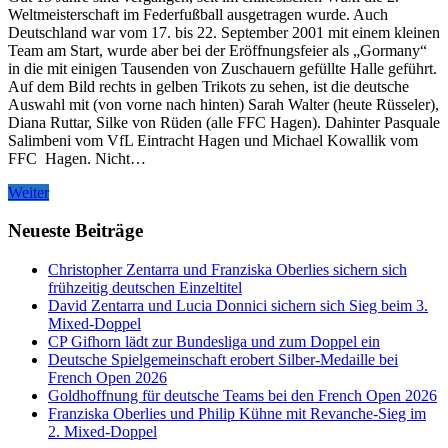
Weltmeisterschaft im Federfußball ausgetragen wurde. Auch
Deutschland war vom 17. bis 22. September 2001 mit einem kleinen
Team am Start, wurde aber bei der Eröffnungsfeier als „Gormany“
in die mit einigen Tausenden von Zuschauern gefüllte Halle geführt.
Auf dem Bild rechts in gelben Trikots zu sehen, ist die deutsche
Auswahl mit (von vorne nach hinten) Sarah Walter (heute Rüsseler),
Diana Ruttar, Silke von Rüden (alle FFC Hagen). Dahinter Pasquale
Salimbeni vom VfL Eintracht Hagen und Michael Kowallik vom
FFC Hagen. Nicht…
Weiter
Neueste Beiträge
Christopher Zentarra und Franziska Oberlies sichern sich
frühzeitig deutschen Einzeltitel
David Zentarra und Lucia Donnici sichern sich Sieg beim 3.
Mixed-Doppel
CP Gifhorn lädt zur Bundesliga und zum Doppel ein
Deutsche Spielgemeinschaft erobert Silber-Medaille bei
French Open 2026
Goldhoffnung für deutsche Teams bei den French Open 2026
Franziska Oberlies und Philip Kühne mit Revanche-Sieg im
2. Mixed-Doppel