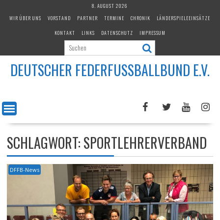
Skip
8. AUGUST 2026
to
WIR ÜBER UNS
VORSTAND
PARTNER
TERMINE
CHRONIK
LÄNDERSPIELEEINSÄTZE
content
KONTAKT
LINKS
DATENSCHUTZ
IMPRESSUM
DEUTSCHER FEDERFUSSBALLBUND E.V.
SCHLAGWORT:
SPORTLEHRERVERBAND
DFFB-News