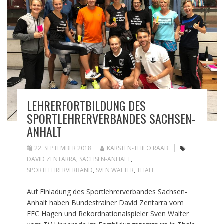
LEHRERFORTBILDUNG DES
SPORTLEHRERVERBANDES SACHSEN-
ANHALT
22. SEPTEMBER 2018
KARSTEN-THILO RAAB
DAVID ZENTARRA
,
SACHSEN-ANHALT
,
SPORTLEHRERVERBAND
,
SVEN WALTER
,
THALE
Auf Einladung des Sportlehrerverbandes Sachsen-
Anhalt haben Bundestrainer David Zentarra vom
FFC Hagen und Rekordnationalspieler Sven Walter