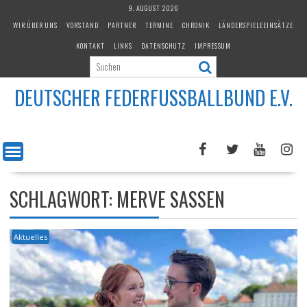
Skip
9. AUGUST 2026
to
WIR ÜBER UNS
VORSTAND
PARTNER
TERMINE
CHRONIK
LÄNDERSPIELEEINSÄTZE
content
KONTAKT
LINKS
DATENSCHUTZ
IMPRESSUM
DEUTSCHER FEDERFUSSBALLBUND E.V.
SCHLAGWORT:
MERVE SASSEN
Aktuelles