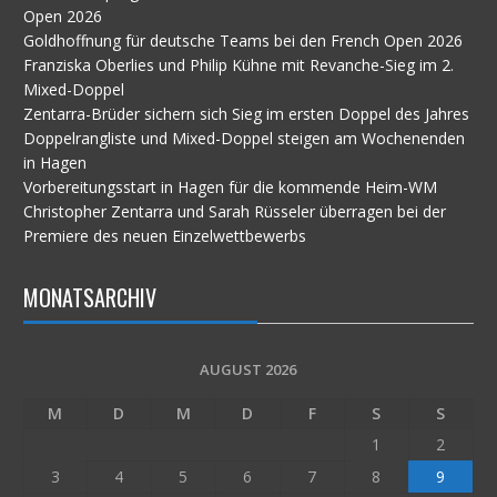
Open 2026
Goldhoffnung für deutsche Teams bei den French Open 2026
Franziska Oberlies und Philip Kühne mit Revanche-Sieg im 2.
Mixed-Doppel
Zentarra-Brüder sichern sich Sieg im ersten Doppel des Jahres
Doppelrangliste und Mixed-Doppel steigen am Wochenenden
in Hagen
Vorbereitungsstart in Hagen für die kommende Heim-WM
Christopher Zentarra und Sarah Rüsseler überragen bei der
Premiere des neuen Einzelwettbewerbs
MONATSARCHIV
AUGUST 2026
M
D
M
D
F
S
S
1
2
3
4
5
6
7
8
9