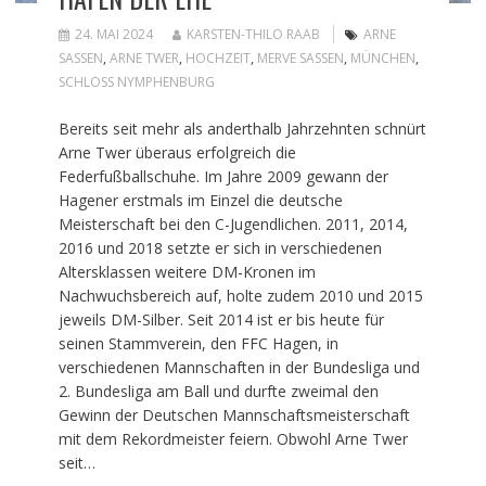
24. MAI 2024
KARSTEN-THILO RAAB
ARNE
SASSEN
,
ARNE TWER
,
HOCHZEIT
,
MERVE SASSEN
,
MÜNCHEN
,
SCHLOSS NYMPHENBURG
Bereits seit mehr als anderthalb Jahrzehnten schnürt
Arne Twer überaus erfolgreich die
Federfußballschuhe. Im Jahre 2009 gewann der
Hagener erstmals im Einzel die deutsche
Meisterschaft bei den C-Jugendlichen. 2011, 2014,
2016 und 2018 setzte er sich in verschiedenen
Altersklassen weitere DM-Kronen im
Nachwuchsbereich auf, holte zudem 2010 und 2015
jeweils DM-Silber. Seit 2014 ist er bis heute für
seinen Stammverein, den FFC Hagen, in
verschiedenen Mannschaften in der Bundesliga und
2. Bundesliga am Ball und durfte zweimal den
Gewinn der Deutschen Mannschaftsmeisterschaft
mit dem Rekordmeister feiern. Obwohl Arne Twer
seit…