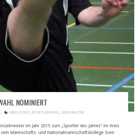
WAHL NOMINIERT
KREIS SOEST
,
SPORTLERWAHL
,
SVEN WALTER
nzelmeister im Jahr 2015 zum „Sportler des Jahres“ im Kreis
n sein Mannschafts- und Nationalmannschaftskollege Sven