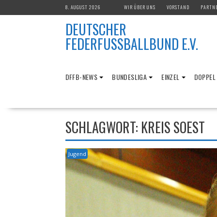
Skip
8. AUGUST 2026
WIR ÜBER UNS
VORSTAND
PARTN
to
DEUTSCHER
content
FEDERFUSSBALLBUND E.V.
DFFB-NEWS
BUNDESLIGA
EINZEL
DOPPEL
SCHLAGWORT:
KREIS SOEST
Jugend