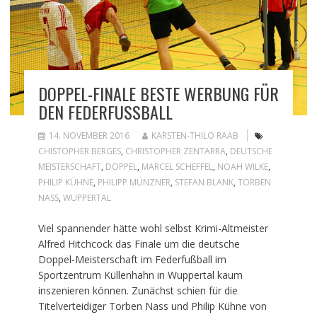
DOPPEL-FINALE BESTE WERBUNG FÜR
DEN FEDERFUSSBALL
14. NOVEMBER 2016
KARSTEN-THILO RAAB
CHISTOPHER BERGES
,
CHRISTOPHER ZENTARRA
,
DEUTSCHE
MEISTERSCHAFT
,
DOPPEL
,
MARCEL SCHEFFEL
,
NOAH WILKE
,
PHILIP KÜHNE
,
PHILIPP MÜNZNER
,
STEFAN BLANK
,
TORBEN
NASS
,
WUPPERTAL
Viel spannender hätte wohl selbst Krimi-Altmeister
Alfred Hitchcock das Finale um die deutsche
Doppel-Meisterschaft im Federfußball im
Sportzentrum Küllenhahn in Wuppertal kaum
inszenieren können. Zunächst schien für die
Titelverteidiger Torben Nass und Philip Kühne von