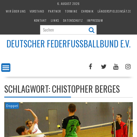
Skip
6. AUGUST 2026
to
WIR ÜBER UNS
VORSTAND
PARTNER
TERMINE
CHRONIK
LÄNDERSPIELEEINSÄTZE
content
KONTAKT
LINKS
DATENSCHUTZ
IMPRESSUM
DEUTSCHER FEDERFUSSBALLBUND E.V.
SCHLAGWORT:
CHISTOPHER BERGES
Doppel