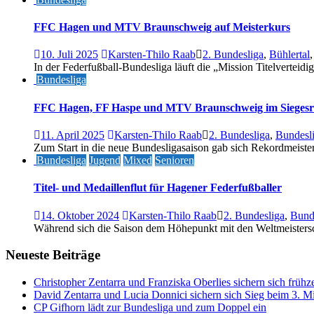
FFC Hagen und MTV Braunschweig auf Meisterkurs
10. Juli 2025
Karsten-Thilo Raab
2. Bundesliga
,
Bühlertal
In der Federfußball-Bundesliga läuft die „Mission Titelvertei
Bundesliga
FFC Hagen, FF Haspe und MTV Braunschweig im Siegesr
11. April 2025
Karsten-Thilo Raab
2. Bundesliga
,
Bundesl
Zum Start in die neue Bundesligasaison gab sich Rekordmeiste
Bundesliga
Jugend
Mixed
Senioren
Titel- und Medaillenflut für Hagener Federfußballer
14. Oktober 2024
Karsten-Thilo Raab
2. Bundesliga
,
Bund
Während sich die Saison dem Höhepunkt mit den Weltmeistersch
Neueste Beiträge
Christopher Zentarra und Franziska Oberlies sichern sich frühze
David Zentarra und Lucia Donnici sichern sich Sieg beim 3. 
CP Gifhorn lädt zur Bundesliga und zum Doppel ein