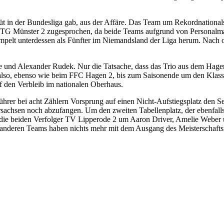
t in der Bundesliga gab, aus der Affäre. Das Team um Rekordnationals
TG Münster 2 zugesprochen, da beide Teams aufgrund von Personalman
 unterdessen als Fünfter im Niemandsland der Liga herum. Nach oben
pe und Alexander Rudek. Nur die Tatsache, dass das Trio aus dem Ha
 also, ebenso wie beim FFC Hagen 2, bis zum Saisonende um den Klassen
uf den Verbleib im nationalen Oberhaus.
hrer bei acht Zählern Vorsprung auf einen Nicht-Aufstiegsplatz den Sek
rsachsen noch abzufangen. Um den zweiten Tabellenplatz, der ebenfalls
die beiden Verfolger TV Lipperode 2 um Aaron Driver, Amelie Weber
e anderen Teams haben nichts mehr mit dem Ausgang des Meisterschafts