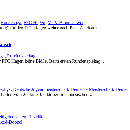
,
Bundesliga
,
FFC Hagen
,
MTV Braunschweig
digung“ für den FFC Hagen weiter nach Plan. Auch am...
ausch
iga
,
Rundenspieltag
r FFC Hagen keine Blöße. Beim ersten Rundenspieltag...
esliga
,
Deutsche Jugendmeisterschaft
,
Deutsche Meisterschaft
,
Deutsch
aften vom 26. bis 30. Oktober im chinesischen...
itig deutschen Einzeltitel
Mixed-Doppel