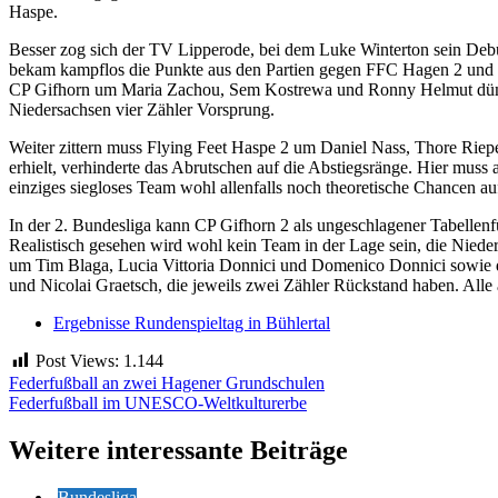
Haspe.
Besser zog sich der TV Lipperode, bei dem Luke Winterton sein Debü
bekam kampflos die Punkte aus den Partien gegen FFC Hagen 2 und 
CP Gifhorn um Maria Zachou, Sem Kostrewa und Ronny Helmut dümpelt
Niedersachsen vier Zähler Vorsprung.
Weiter zittern muss Flying Feet Haspe 2 um Daniel Nass, Thore Rie
erhielt, verhinderte das Abrutschen auf die Abstiegsränge. Hier muss
einziges siegloses Team wohl allenfalls noch theoretische Chancen a
In der 2. Bundesliga kann CP Gifhorn 2 als ungeschlagener Tabellenfü
Realistisch gesehen wird wohl kein Team in der Lage sein, die Niede
um Tim Blaga, Lucia Vittoria Donnici und Domenico Donnici sowie 
und Nicolai Graetsch, die jeweils zwei Zähler Rückstand haben. All
Ergebnisse Rundenspieltag in Bühlertal
Post Views:
1.144
Beitragsnavigation
Federfußball an zwei Hagener Grundschulen
Federfußball im UNESCO-Weltkulturerbe
Weitere interessante Beiträge
Bundesliga