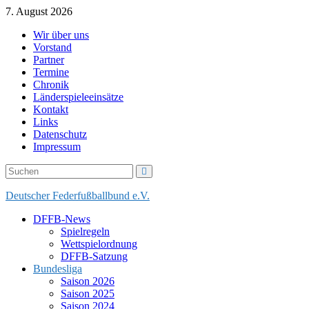
Skip
7. August 2026
to
Wir über uns
content
Vorstand
Partner
Termine
Chronik
Länderspieleeinsätze
Kontakt
Links
Datenschutz
Impressum
Deutscher Federfußballbund e.V.
DFFB-News
Spielregeln
Wettspielordnung
DFFB-Satzung
Bundesliga
Saison 2026
Saison 2025
Saison 2024