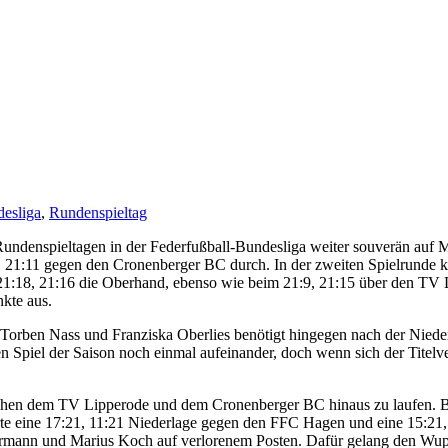
esliga
,
Rundenspieltag
ndenspieltagen in der Federfußball-Bundesliga weiter souverän auf Me
 21:11 gegen den Cronenberger BC durch. In der zweiten Spielrunde k
21:18, 21:16 die Oberhand, ebenso wie beim 21:9, 21:15 über den TV Li
kte aus.
 Torben Nass und Franziska Oberlies benötigt hingegen nach der Nie
n Spiel der Saison noch einmal aufeinander, doch wenn sich der Titelve
hen dem TV Lipperode und dem Cronenberger BC hinaus zu laufen. Bei
rte eine 17:21, 11:21 Niederlage gegen den FFC Hagen und eine 15:21
rmann und Marius Koch auf verlorenem Posten. Dafür gelang den Wuppe