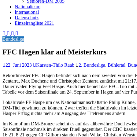
Senioren-DM 2005
Nationalteam
International
Datenschutz
Einzelrangliste 2021
Bundesliga
FFC Hagen klar auf Meisterkurs
22. Juni 2023
Karsten-Thilo Raab
2. Bundesliga
,
Bühlertal
,
Bund
Rekordmeister FFC Hagen befindet sich nach dem zweiten von drei Ru
Zentarra, Max Duchene und Christopher Zentarra zunächst mit 21:17,
Dauerrivalen Flying Feet Haspe. Auch hier behielt das FFC-Trio mit 
Tabelle vor dem Saisonfinale am 24. September in Hagen auf vier Pun
Lokalrivale FF Haspe um das Nationalmannschaftstrio Philip Kühne,
DM-Titel gewinnen zu können. Zwar treffen die Stadtrivalen im letzte
Hasper Erflog nichts mehr am Ausgang des Titelrennens ändern.
Im Kampf um DM-Bronze scheint es auf das altbewährte Duell zwisc
Saisonfinale nochmals im direkten Duell gegenüber. Der CBC kassie
16:21, 8:21 gegen CP Gifhorn standen Noah Wilke, Christian Weuste