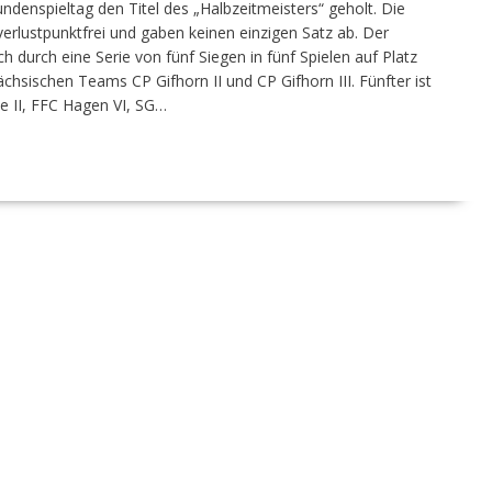
denspieltag den Titel des „Halbzeitmeisters“ geholt. Die
rlustpunktfrei und gaben keinen einzigen Satz ab. Der
 durch eine Serie von fünf Siegen in fünf Spielen auf Platz
chsischen Teams CP Gifhorn II und CP Gifhorn III. Fünfter ist
pe II, FFC Hagen VI, SG…