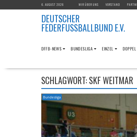
Skip
6. AUGUST 2026
WIR ÜBER UNS
VORSTAND
PARTN
to
DEUTSCHER
content
FEDERFUSSBALLBUND E.V.
DFFB-NEWS
BUNDESLIGA
EINZEL
DOPPEL
SCHLAGWORT:
SKF WEITMAR
Bundesliga