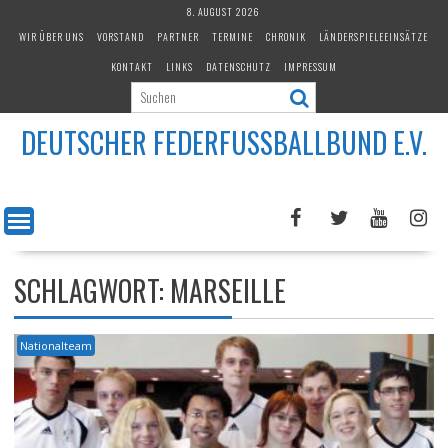
Skip
8. AUGUST 2026
to
WIR ÜBER UNS
VORSTAND
PARTNER
TERMINE
CHRONIK
LÄNDERSPIELEEINSÄTZE
content
KONTAKT
LINKS
DATENSCHUTZ
IMPRESSUM
DEUTSCHER FEDERFUSSBALLBUND E.V.
SCHLAGWORT:
MARSEILLE
Nationalteam