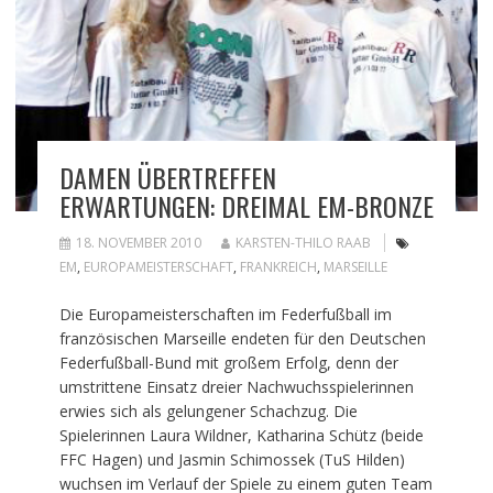
DAMEN ÜBERTREFFEN
ERWARTUNGEN: DREIMAL EM-BRONZE
18. NOVEMBER 2010
KARSTEN-THILO RAAB
EM
,
EUROPAMEISTERSCHAFT
,
FRANKREICH
,
MARSEILLE
Die Europameisterschaften im Federfußball im
französischen Marseille endeten für den Deutschen
Federfußball-Bund mit großem Erfolg, denn der
umstrittene Einsatz dreier Nachwuchsspielerinnen
erwies sich als gelungener Schachzug. Die
Spielerinnen Laura Wildner, Katharina Schütz (beide
FFC Hagen) und Jasmin Schimossek (TuS Hilden)
wuchsen im Verlauf der Spiele zu einem guten Team