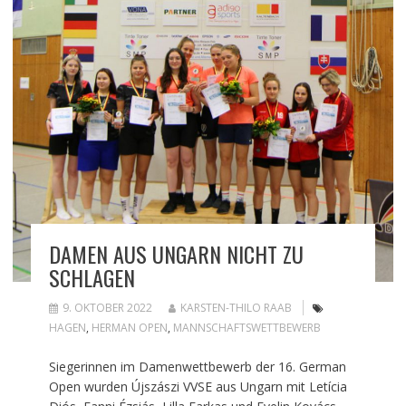
DAMEN AUS UNGARN NICHT ZU
SCHLAGEN
9. OKTOBER 2022
KARSTEN-THILO RAAB
HAGEN
,
HERMAN OPEN
,
MANNSCHAFTSWETTBEWERB
Siegerinnen im Damenwettbewerb der 16. German
Open wurden Újszászi VVSE aus Ungarn mit Letícia