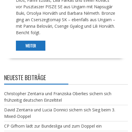
Diós, Fanni Ézsiás, Lilla Farkas und Evelin Kovács
vor Pusztaszer PISZE SE aus Ungarn mit Napsugár
Buki, Orsolya Horváth und Barbara Németh. Bronze
ging an Cserszegtomaji SK – ebenfalls aus Ungarn –
mit Panna Belovári, Csenge Gyalog und Lili Horváth.
Bericht folgt.
WEITER
NEUESTE BEITRÄGE
Christopher Zentarra und Franziska Oberlies sichern sich
frühzeitig deutschen Einzeltitel
David Zentarra und Lucia Donnici sichern sich Sieg beim 3.
Mixed-Doppel
CP Gifhorn lädt zur Bundesliga und zum Doppel ein