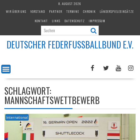
Skip
8. AUGUST 2026
to
WIR ÜBER UNS
VORSTAND
PARTNER
TERMINE
CHRONIK
LÄNDERSPIELEEINSÄTZE
content
KONTAKT
LINKS
DATENSCHUTZ
IMPRESSUM
DEUTSCHER FEDERFUSSBALLBUND E.V.
SCHLAGWORT:
MANNSCHAFTSWETTBEWERB
International