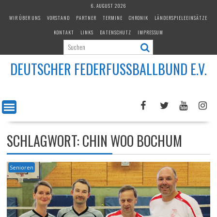
Skip
6. AUGUST 2026
to
WIR ÜBER UNS
VORSTAND
PARTNER
TERMINE
CHRONIK
LÄNDERSPIELEEINSÄTZE
content
KONTAKT
LINKS
DATENSCHUTZ
IMPRESSUM
DEUTSCHER FEDERFUSSBALLBUND E.V.
SCHLAGWORT:
CHIN WOO BOCHUM
Senioren