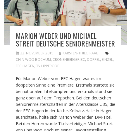
MARION WEBER UND MICHAEL
STREIT DEUTSCHE SENIORENMEISTER
22. NOVEMBER 2015
KARSTEN-THILO RAAB
CHIN WOO BOCHUM
,
CRONENBERGER BC
,
DOPPEL
,
EINZEL
,
FFC HAGEN
,
TV LIPPERODE
Für Marion Weber vom FFC Hagen war es im
doppelten Sinne eine Premiere. Erstmals startete sie
bei nationalen Titelkämpfen und erstmals stand sie
ganz oben auf dem Treppchen. Bei den deutschen
Seniorenmeisterschaften in der Altersklasse Ü35, die
der FFC Hagen in der Käthe-Kollwitz-Halle in Hagen
ausrichtete, holte sich Marion Weber den DM-Titel.
Bei den Herren wurde Titelverteidiger Michael Streit
von Chin Woo Bochum seiner Favoritenstellung