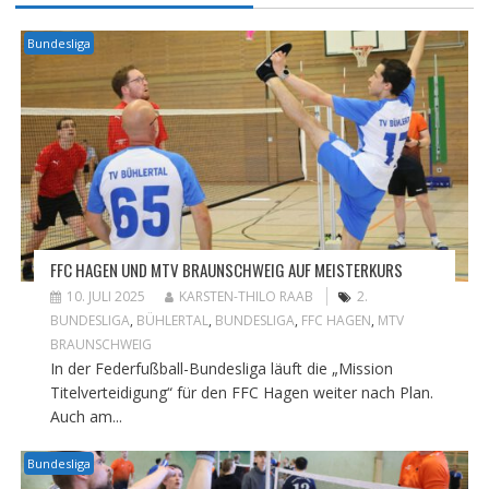
Bundesliga
FFC HAGEN UND MTV BRAUNSCHWEIG AUF MEISTERKURS
10. JULI 2025
KARSTEN-THILO RAAB
2.
BUNDESLIGA
,
BÜHLERTAL
,
BUNDESLIGA
,
FFC HAGEN
,
MTV
BRAUNSCHWEIG
In der Federfußball-Bundesliga läuft die „Mission
Titelverteidigung“ für den FFC Hagen weiter nach Plan.
Auch am...
Bundesliga