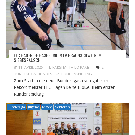
FFC HAGEN, FF HASPE UND MTV BRAUNSCHWEIG IM
SIEGESRAUSCH
11. APRIL 2025
KARSTEN-THILO RAAB
2.
BUNDESLIGA
,
BUNDESLIGA
,
RUNDENSPIELTAG
Zum Start in die neue Bundesligasaison gab sich
Rekordmeister FFC Hagen keine Blöße. Beim ersten
Rundenspieltag...
Bundesliga
Jugend
Mixed
Senioren