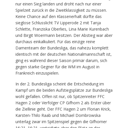
nur einen Sieg landen und droht nach nur einer
Spielzeit zurück in die Zweitklassigkeit zu müssen.
Keine Chance auf den Klassenerhalt dürfte das
sieglose Schlusslicht TV Lipperode 2 mit Tanja
Schlette, Franziska Oberlies, Lina Marie Kurenbach
und Birgit Woermann besitzen. Der Abstieg war aber
durchaus einkalkuliert. Für das einzige reine
Damenteam der Bundesliga, das nahezu komplett
identisch mit der deutschen Nationalmannschaft ist,
ging es während dieser Saison primär darum, sich
gegen starke Gegner für die WM im August in
Frankreich einzuspielen.
In der 2. Bundesliga scheint die Entscheidung im
Kampf um die beiden Aufstiegsplätze zur Bundesliga
wohl gefallen. Offen ist nur, ob Spitzenreiter FFC
Hagen 2 oder Verfolger CP Gifhorn 2 als Erster über
die Ziellinie geht. Der FFC Hagen 2 um Florian Krick,
Karsten-Thilo Raab und Michael Dombrowska
unterlag zwar im Spitzenspiel gegen die Gifhorner
16:21, 16:21, verteidigte aber den Platz an der