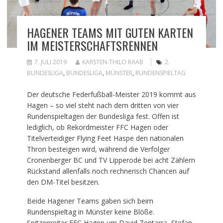
HAGENER TEAMS MIT GUTEN KARTEN
IM MEISTERSCHAFTSRENNEN
7. JULI 2019
KARSTEN-THILO RAAB
2.
BUNDESLIGA
,
BUNDESLIGA
,
MÜNSTER
,
RUNDENSPIELTAG
Der deutsche Federfußball-Meister 2019 kommt aus
Hagen – so viel steht nach dem dritten von vier
Rundenspieltagen der Bundesliga fest. Offen ist
lediglich, ob Rekordmeister FFC Hagen oder
Titelverteidiger Flying Feet Haspe den nationalen
Thron besteigen wird, während die Verfolger
Cronenberger BC und TV Lipperode bei acht Zählern
Rückstand allenfalls noch rechnerisch Chancen auf
den DM-Titel besitzen.
Beide Hagener Teams gaben sich beim
Rundenspieltag in Münster keine Blöße.
Spitzenreiter FFC Hagen um David Zentarra, Stefan