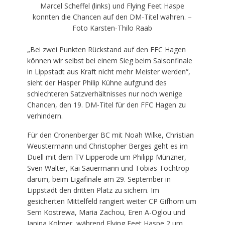
Marcel Scheffel (links) und Flying Feet Haspe
konnten die Chancen auf den DM-Titel wahren. –
Foto Karsten-Thilo Raab
„Bei zwei Punkten Rückstand auf den FFC Hagen
können wir selbst bei einem Sieg beim Saisonfinale
in Lippstadt aus Kraft nicht mehr Meister werden“,
sieht der Hasper Philip Kühne aufgrund des
schlechteren Satzverhältnisses nur noch wenige
Chancen, den 19. DM-Titel für den FFC Hagen zu
verhindern.
Für den Cronenberger BC mit Noah Wilke, Christian
Weustermann und Christopher Berges geht es im
Duell mit dem TV Lipperode um Philipp Münzner,
Sven Walter, Kai Sauermann und Tobias Tochtrop
darum, beim Ligafinale am 29. September in
Lippstadt den dritten Platz zu sichern. Im
gesicherten Mittelfeld rangiert weiter CP Gifhorn um
Sem Kostrewa, Maria Zachou, Eren A-Oglou und
Janina Kolmer, während Flying Feet Haspe 2 um